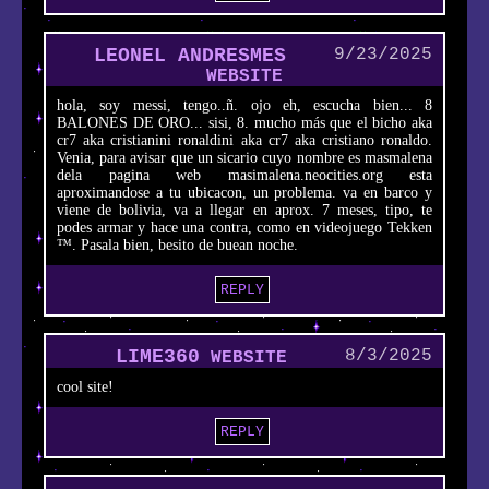
LEONEL ANDRESMES
9/23/2025
WEBSITE
hola, soy messi, tengo..ñ. ojo eh, escucha bien... 8
BALONES DE ORO... sisi, 8. mucho más que el bicho aka
cr7 aka cristianini ronaldini aka cr7 aka cristiano ronaldo.
Venia, para avisar que un sicario cuyo nombre es masmalena
dela pagina web masimalena.neocities.org esta
aproximandose a tu ubicacon, un problema. va en barco y
viene de bolivia, va a llegar en aprox. 7 meses, tipo, te
podes armar y hace una contra, como en videojuego Tekken
™. Pasala bien, besito de buean noche.
REPLY
LIME360
8/3/2025
WEBSITE
cool site!
REPLY